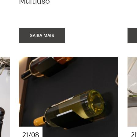
Multiuso
SAIBA MAIS
21/08
2