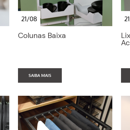
21/08
2
Colunas Baixa
Li
Ac
SAIBA MAIS