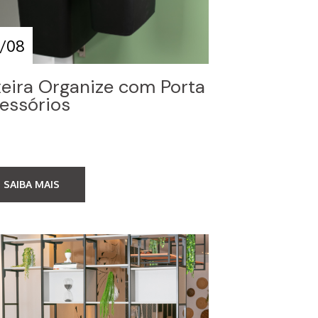
1/08
xeira Organize com Porta
essórios
SAIBA MAIS