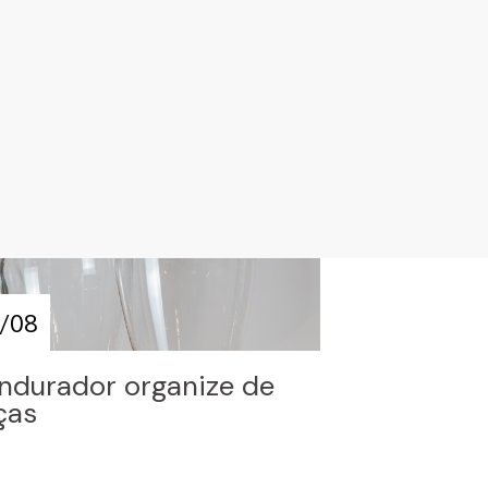
1/08
ndurador organize de
ças