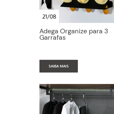
21/08
Adega Organize para 3
Garrafas
SAIBA MAIS