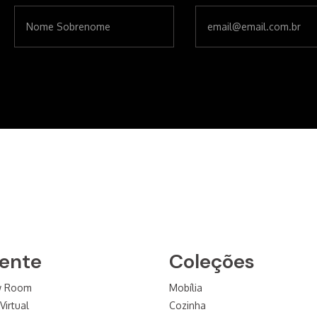
iente
Coleções
w Room
Mobília
Virtual
Cozinha