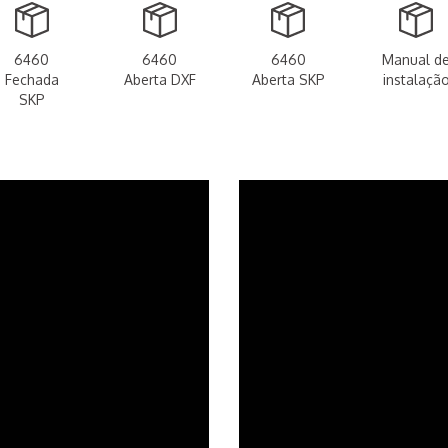
6460
6460
6460
Manual d
Fechada
Aberta DXF
Aberta SKP
instalaçã
SKP