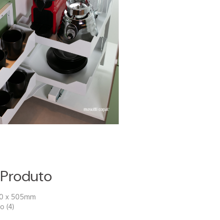
 Produto
830 x 505mm
o (4)