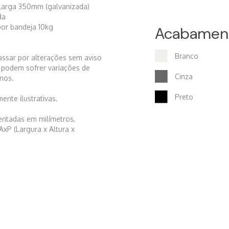
 larga 350mm (galvanizada)
ada
por bandeja 10kg
Acabamen
Branco
ssar por alterações sem aviso
 podem sofrer variações de
Cinza
nos.
Preto
nte ilustrativas.
entadas em milímetros,
AxP (Largura x Altura x
s